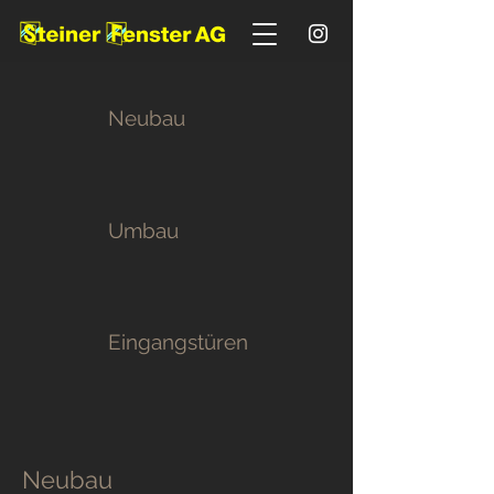
Neubau
Umbau
Eingangstüren
Neubau